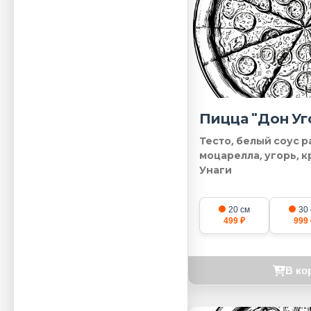
Пицца "Дон Уг
Тесто, белый соус р
моцарелла, угорь, к
Унаги
20 см
30
499 ₽
999 
В ко