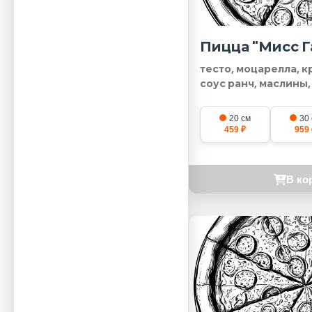
Пицца "Мисс 
тесто, моцарелла, к
соус ранч, маслины
20 см
30
459 ₽
959 
В ко