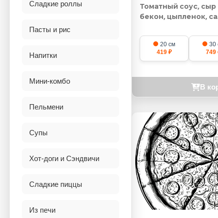
Сладкие роллы
Томатный соус, сыр
бекон, цыпленок, са
Пасты и рис
20 см
30
419 ₽
749 
Напитки
Мини-комбо
В ко
Пельмени
Супы
Хот-доги и Сэндвичи
Сладкие пиццы
Из печи