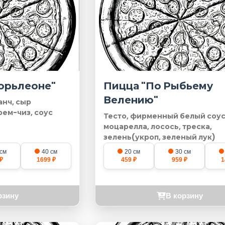
орьлеоне"
Пицца "По Рыбьему
Велению"
анч, сыр
рем-чиз, соус
Тесто, фирменный белый соус
моцарелла, лосось, треска,
зелень(укроп, зеленый лук)
 см
40 см
20 см
30 см
₽
1699 ₽
459 ₽
959 ₽
1
рзину
В корзину