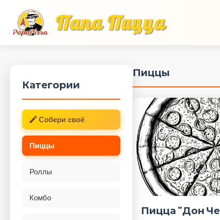
Папа Пицца
Пиццы
Категории
Собери своё
Пиццы
Роллы
Комбо
Пицца "Дон Че