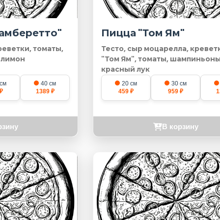
Гамберетто"
Пицца "Том Ям"
реветки, томаты,
Тесто, сыр моцарелла, креветк
, лимон
"Том Ям", томаты, шампиньоны
красный лук
 см
40 см
20 см
30 см
₽
1389 ₽
459 ₽
959 ₽
1
рзину
В корзину