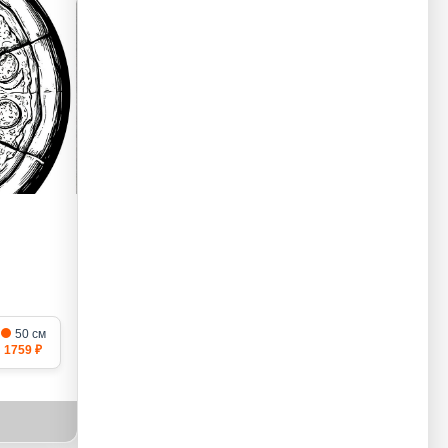
50 см
1759 ₽