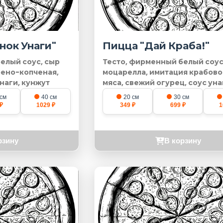
нок Унаги"
Пицца "Дай Краба!"
елый соус, сыр
Тесто, фирменный белый соус
рено-копченая,
моцарелла, имитация крабово
наги, кунжут
мяса, свежий огурец, соус уна
кунжут
 см
40 см
20 см
30 см
₽
1029 ₽
349 ₽
699 ₽
1
рзину
В корзину