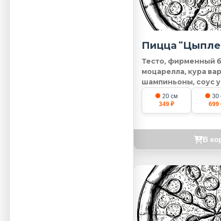
Пицца "Цыпле
Тесто, фирменный б
моцарелла, кура ва
шампиньоны, соус у
20 см
30
349 ₽
699 
В ко