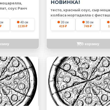
НОВИНКА!
 моцарелла,
лат, соус Ранч
тесто, красный соус, сыр моц
колбаса мортаделла с фисташ
 см
40 см
20 см
30 см
₽
1139 ₽
419 ₽
749 ₽
1
рзину
В корзину