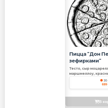
Пицца "Дон П
зефирками"
Тесто, сыр моцарел
маршмеллоу, красн
30
699 
В ко