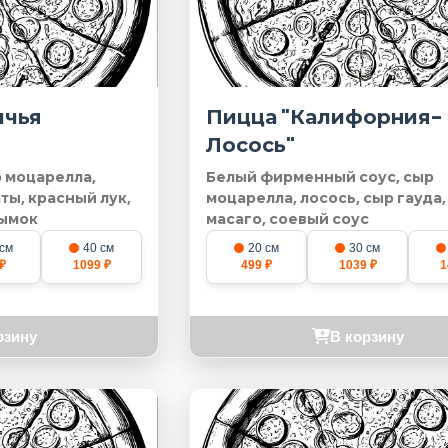
ичья
Пицца "Калифорния-
Лосось"
р моцарелла,
Белый фирменный соус, сыр
ты, красный лук,
моцарелла, лосось, сыр гауда,
дымок
масаго, соевый соус
 см
40 см
20 см
30 см
₽
1099 ₽
499 ₽
1039 ₽
1
рзину
В корзину