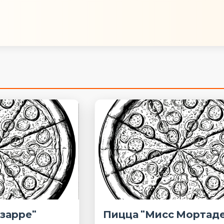
зарре"
Пицца "Мисс Мортад