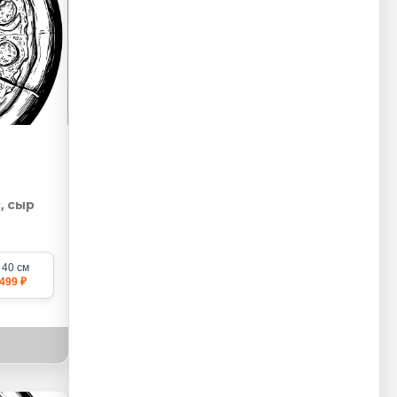
, сыр
40 см
499 ₽