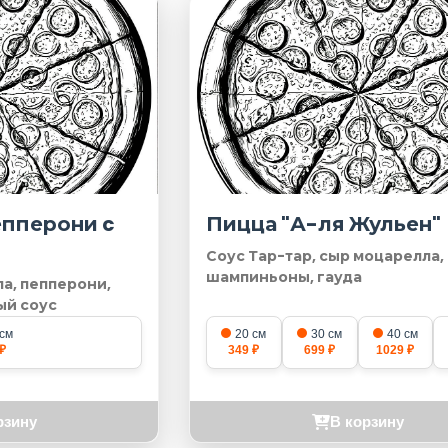
епперони c
Пицца "А-ля Жульен"
Соус Тар-тар, сыр моцарелла,
шампиньоны, гауда
ла, пепперони,
ый соус
 см
20 см
30 см
40 см
₽
349 ₽
699 ₽
1029 ₽
рзину
В корзину